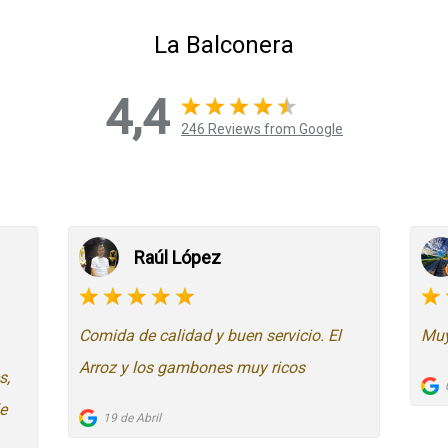
La Balconera
4,4
246 Reviews from Google
Raúl López
Comida de calidad y buen servicio. El
Muy
Arroz y los gambones muy ricos
s,
e
19 de Abril