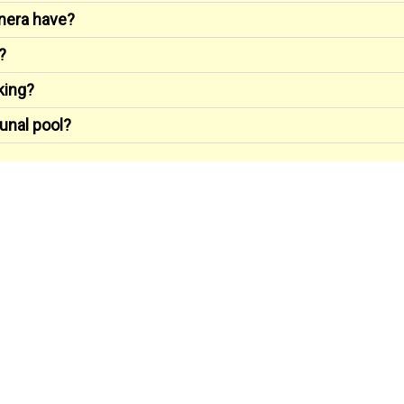
nera have?
?
king?
unal pool?