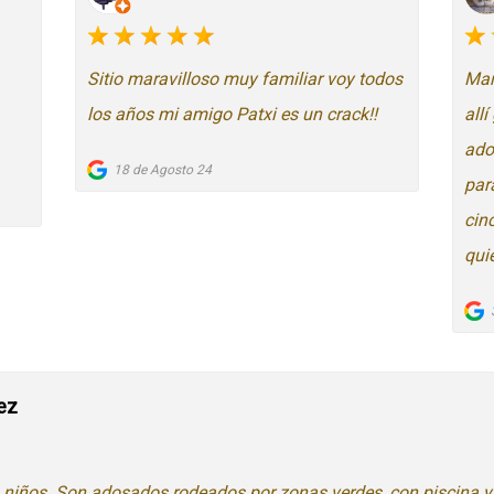
Sitio maravilloso muy familiar voy todos
Mar
los años mi amigo Patxi es un crack!!
all
ado
18 de Agosto 24
para
cin
qui
ez
n niños. Son adosados rodeados por zonas verdes, con piscina y