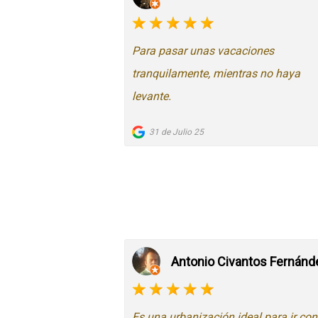
Para pasar unas vacaciones
tranquilamente, mientras no haya
levante.
31 de Julio 25
Antonio Civantos Fernánd
Es una urbanización ideal para ir co