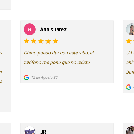
Ana suarez
s
Cómo puedo dar con este sitio, el
Urb
teléfono me pone que no existe
chi
n
bar
12 de Agosto 25
sa
JR