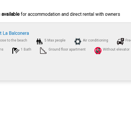
 available
for accommodation and direct rental with owners
t La Balconera
lose to the beach
5 Max people
Air conditioning
Fre
ms
1 Bath
Ground floor apartment
Without elevator