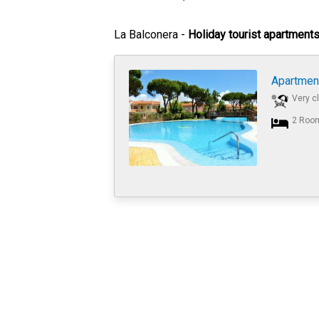
La Balconera -
Holiday tourist apartments
Apartmen
Very c
2 Roo