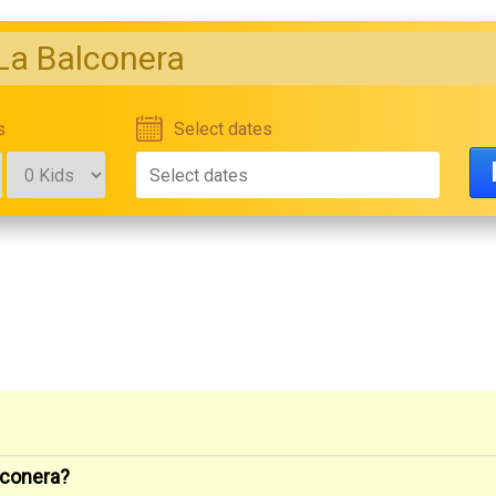
La Balconera
s
Select dates
lconera?