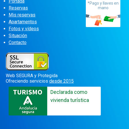
Portada
*Pago y llaves en
Reservas
mano
Mis reservas
Apartamentos
Fotos y vídeos
Situación
Contacto
Web SEGURA y Protegida
Ofreciendo servicios
desde 2015
Declarada como
vivienda turística