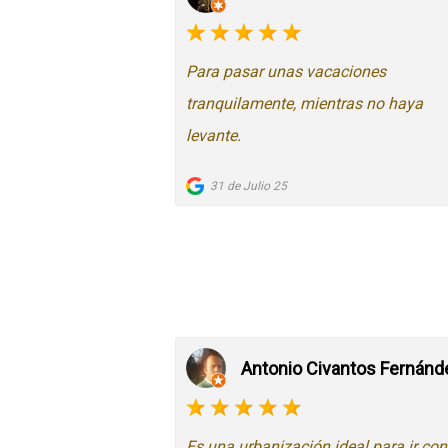
Para pasar unas vacaciones
tranquilamente, mientras no haya
levante.
31 de Julio 25
Antonio Civantos Fernánd
Es una urbanización ideal para ir co