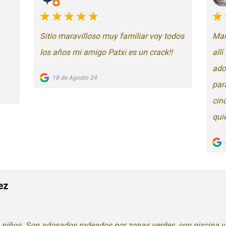
Sitio maravilloso muy familiar voy todos
Mar
los años mi amigo Patxi es un crack!!
all
ado
18 de Agosto 24
para
cin
qui
ez
n niños. Son adosados rodeados por zonas verdes, con piscina y