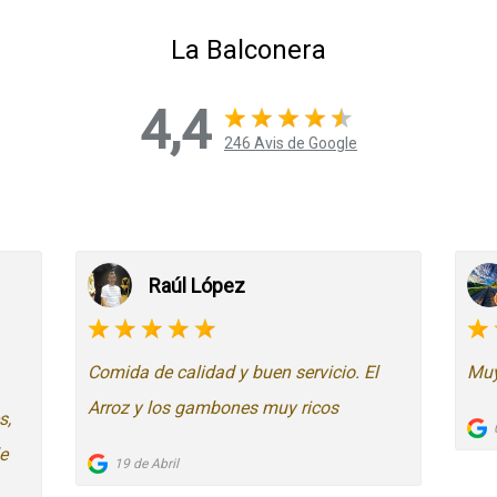
La Balconera
4,4
246 Avis de Google
Raúl López
Comida de calidad y buen servicio. El
Muy
Arroz y los gambones muy ricos
s,
e
19 de Abril