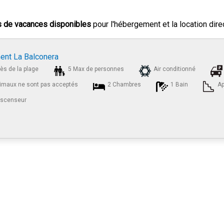
s de vacances disponibles
pour l'hébergement et la location dire
ent La Balconera
rès de la plage
5 Max de personnes
Air conditionné
imaux ne sont pas acceptés
2 Chambres
1 Bain
Ap
ascenseur