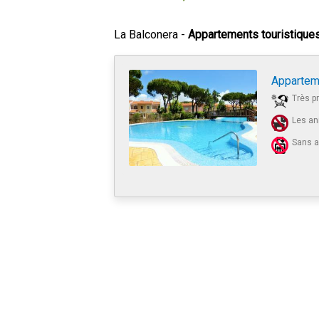
La Balconera -
Appartements touristique
Appartem
Très p
Les an
Sans 