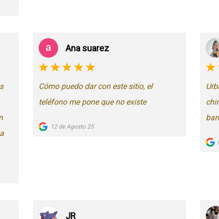
Ana suarez
s
Cómo puedo dar con este sitio, el
Urb
teléfono me pone que no existe
chi
n
bar
12 de Agosto 25
sa
JR