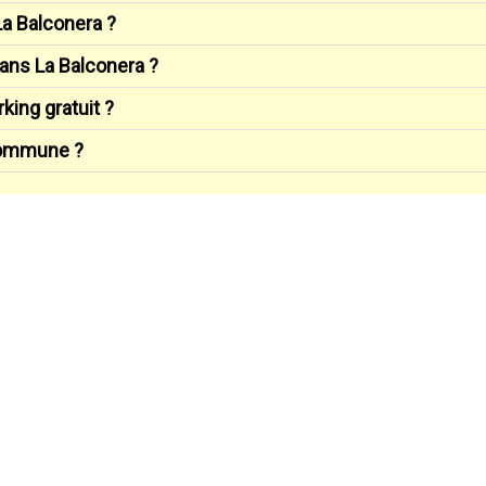
a Balconera ?
dans La Balconera ?
king gratuit ?
 commune ?