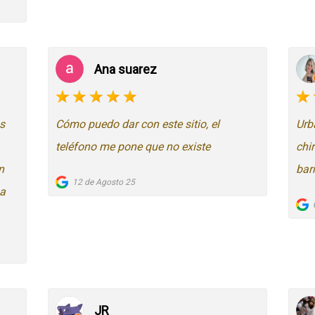
Ana suarez
s
Cómo puedo dar con este sitio, el
Urb
teléfono me pone que no existe
chi
n
bar
12 de Agosto 25
sa
JR