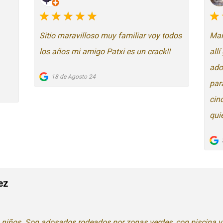
Sitio maravilloso muy familiar voy todos
Mar
los años mi amigo Patxi es un crack!!
all
ado
18 de Agosto 24
para
cin
qui
ez
n niños. Son adosados rodeados por zonas verdes, con piscina y