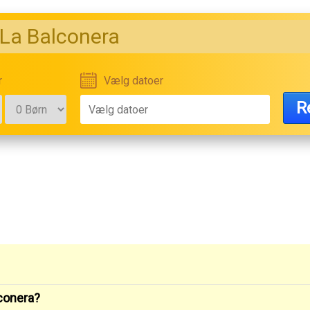
La Balconera
r
Vælg datoer
R
lconera?