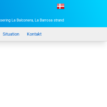
sering La Balconera, La Barrosa strand
Situation
Kontakt