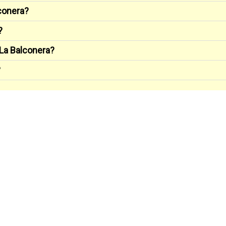
conera?
?
 La Balconera?
?