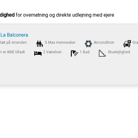
rådighed
for overnatning og direkte udlejning med ejere
 La Balconera
tæt på stranden
5 Max mennesker
Aircondition
Gra
 er IKKE tilladt
2 Værelser
1 Bad
Stuelejlighed