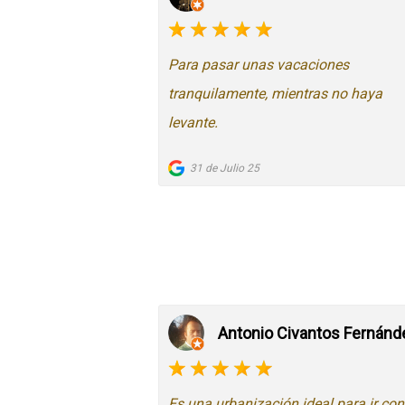
Para pasar unas vacaciones
tranquilamente, mientras no haya
levante.
31 de Julio 25
Antonio Civantos Fernánd
Es una urbanización ideal para ir co