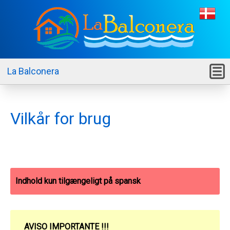
La Balconera
M
Vilkår for brug
Indhold kun tilgængeligt på spansk
AVISO IMPORTANTE !!!