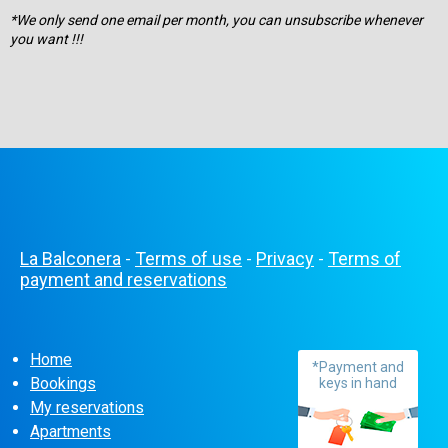
*We only send one email per month, you can unsubscribe whenever
you want !!!
La Balconera
Terms of use
Privacy
Terms of
-
-
-
payment and reservations
Home
*Payment and
Bookings
keys in hand
My reservations
Apartments