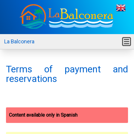
La Balconera
M
Terms of payment and
reservations
Content available only in Spanish