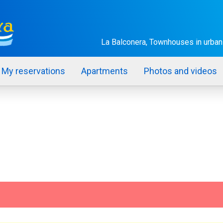
La Balconera, Townhouses in urban
My reservations
Apartments
Photos and videos