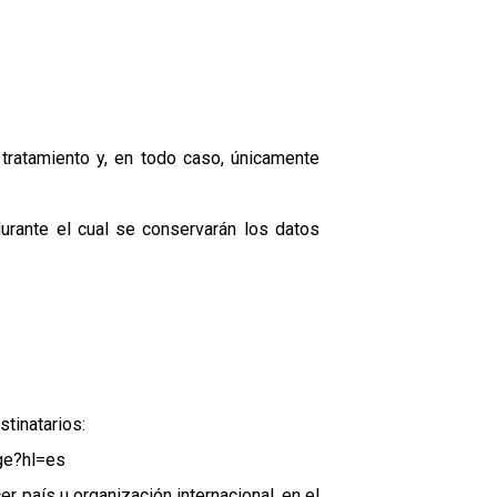
tratamiento y, en todo caso, únicamente
urante el cual se conservarán los datos
tinatarios:
age?hl=es
r país u organización internacional, en el