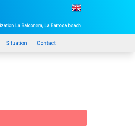
ization La Balconera, La Barrosa beach
Situation
Contact