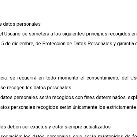
os datos personales
l Usuario se someterá a los siguientes principios recogidos en e
 5 de diciembre, de Protección de Datos Personales y garantía d
arencia: se requerirá en todo momento el consentimiento del U
s se recogen los datos personales.
los datos personales serán recogidos con fines determinados, expl
datos personales recogidos serán únicamente los estrictamente 
ales deben ser exactos y estar siempre actualizados.
nservación: los datos personales solo serán mantenidos de fo