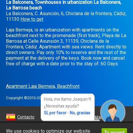
La Balconera, Townhouses in urbanization La Balconera,
La Barrosa beach
La Balconera, C. Asunción, 6, Chiclana de la frontera, Cádiz,
11130
How to get
Laja Bermeja, is an urbanization with apartments on the
beachfront next to the promenade (first track), Playa de La
Barrosa at Calle Asunsión 3, 11139, Chiclana de la
Frontera, Cádiz. Apartment with sea views. Rent directly to
direct owners. Pay only 10% to reserve and the rest of the
payment at the delivery of the keys. Book now and cancel
free of charge with a date prior to the stay of: 60 Days
Apartment Laja Bermeja, Beachfront
Copyright ©2013-2026
Viasite s.l.
Hola, me llamo Joaquin !!!
¿Necesitas ayuda?
Sí, por favor
-
No, gracias
Contacto
Contact
Kontakt
Kontakt
Contact
We use cookies to optimize our website
To accept