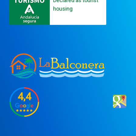
Declared as tourist
housing
4,4