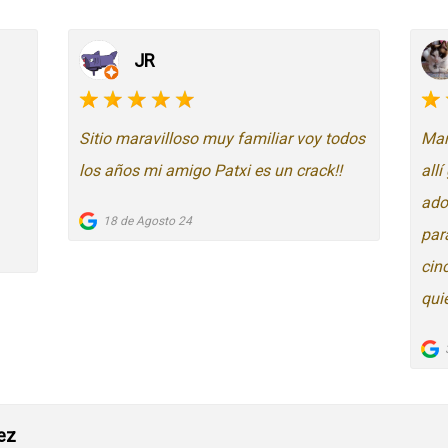
JR
Sitio maravilloso muy familiar voy todos
Mar
los años mi amigo Patxi es un crack!!
all
ado
18 de Agosto 24
para
cin
qui
ez