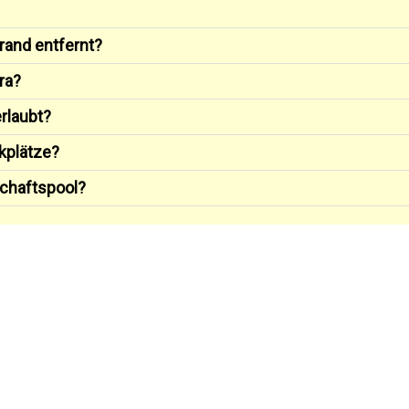
rand entfernt?
ra?
rlaubt?
kplätze?
chaftspool?