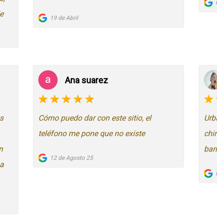
e
19 de Abril
Ana suarez
s
Cómo puedo dar con este sitio, el
Urb
teléfono me pone que no existe
chi
n
bar
12 de Agosto 25
sa